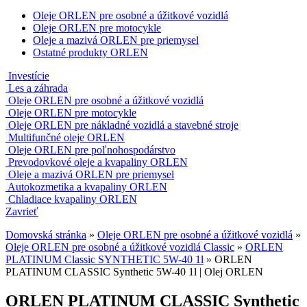
Oleje ORLEN pre osobné a úžitkové vozidlá
Oleje ORLEN pre motocykle
Oleje a mazivá ORLEN pre priemysel
Ostatné produkty ORLEN
Investície
Les a záhrada
Oleje ORLEN pre osobné a úžitkové vozidlá
Oleje ORLEN pre motocykle
Oleje ORLEN pre nákladné vozidlá a stavebné stroje
Multifunčné oleje ORLEN
Oleje ORLEN pre poľnohospodárstvo
Prevodovkové oleje a kvapaliny ORLEN
Oleje a mazivá ORLEN pre priemysel
Autokozmetika a kvapaliny ORLEN
Chladiace kvapaliny ORLEN
Zavrieť
Domovská stránka
»
Oleje ORLEN pre osobné a úžitkové vozidlá
»
Oleje ORLEN pre osobné a úžitkové vozidlá Classic
»
ORLEN
PLATINUM Classic SYNTHETIC 5W-40 1l
»
ORLEN
PLATINUM CLASSIC Synthetic 5W-40 1l | Olej ORLEN
ORLEN PLATINUM CLASSIC Synthetic