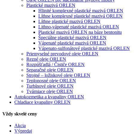
Plastické mazivá ORLEN
Hlinité komplexné plastické mazivá ORLEN
Líthne komplexné plastické mazivá ORLEN
Líthne plastické mazivá ORLEN
Lithno-vápenaté plastické mazivá ORLEN
Plastické mazivá ORLEN na báze bentonitu
Špeciálne plastické mazivá ORLEN
Vápenaté plastické mazivá ORLEN
Vápenato-sulfonátové plastické mazivá ORLEN
Priemyselné prevodové oleje ORLEN
Rezné oleje ORLEN
Rozpúšťadlá / Čističe ORLEN
Separačné oleje ORLEN
Strojné – ložiskové oleje ORLEN
Teplonosné oleje ORLEN
Turbínové oleje ORLEN
Tvárniace oleje ORLEN
Autokozmetika a kvapaliny ORLEN
Chladiace kvapaliny ORLEN
Vždy skvelé ceny
Akcia
Výpredaj