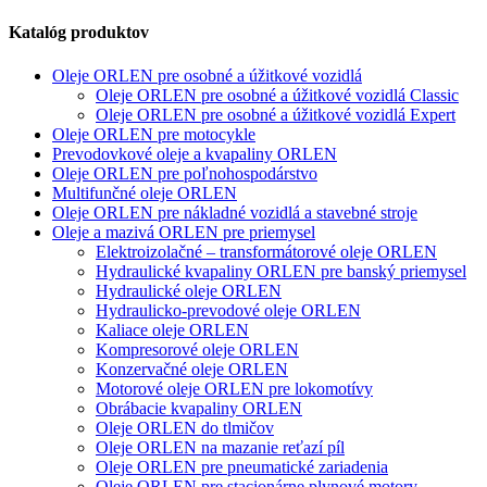
Katalóg produktov
Oleje ORLEN pre osobné a úžitkové vozidlá
Oleje ORLEN pre osobné a úžitkové vozidlá Classic
Oleje ORLEN pre osobné a úžitkové vozidlá Expert
Oleje ORLEN pre motocykle
Prevodovkové oleje a kvapaliny ORLEN
Oleje ORLEN pre poľnohospodárstvo
Multifunčné oleje ORLEN
Oleje ORLEN pre nákladné vozidlá a stavebné stroje
Oleje a mazivá ORLEN pre priemysel
Elektroizolačné – transformátorové oleje ORLEN
Hydraulické kvapaliny ORLEN pre banský priemysel
Hydraulické oleje ORLEN
Hydraulicko-prevodové oleje ORLEN
Kaliace oleje ORLEN
Kompresorové oleje ORLEN
Konzervačné oleje ORLEN
Motorové oleje ORLEN pre lokomotívy
Obrábacie kvapaliny ORLEN
Oleje ORLEN do tlmičov
Oleje ORLEN na mazanie reťazí píl
Oleje ORLEN pre pneumatické zariadenia
Oleje ORLEN pre stacionárne plynové motory