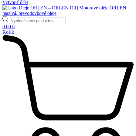
Vytvoriť účet
Products
search
0,00
€
Košík