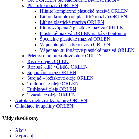
Plastické mazivá ORLEN
Hlinité komplexné plastické mazivá ORLEN
Líthne komplexné plastické mazivá ORLEN
Líthne plastické mazivá ORLEN
Lithno-vápenaté plastické mazivá ORLEN
Plastické mazivá ORLEN na báze bentonitu
Špeciálne plastické mazivá ORLEN
Vápenaté plastické mazivá ORLEN
Vápenato-sulfonátové plastické mazivá ORLEN
Priemyselné prevodové oleje ORLEN
Rezné oleje ORLEN
Rozpúšťadlá / Čističe ORLEN
Separačné oleje ORLEN
Strojné – ložiskové oleje ORLEN
Teplonosné oleje ORLEN
Turbínové oleje ORLEN
Tvárniace oleje ORLEN
Autokozmetika a kvapaliny ORLEN
Chladiace kvapaliny ORLEN
Vždy skvelé ceny
Akcia
Výpredaj