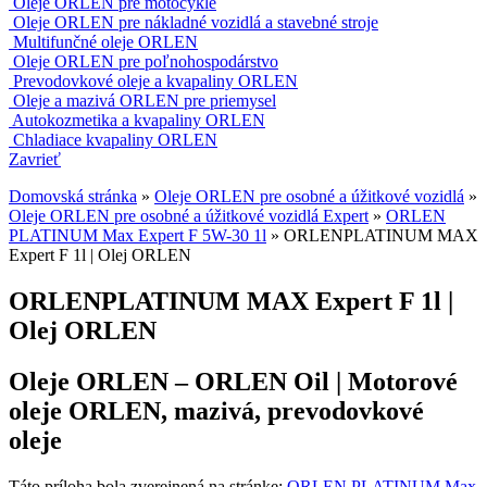
Oleje ORLEN pre motocykle
Oleje ORLEN pre nákladné vozidlá a stavebné stroje
Multifunčné oleje ORLEN
Oleje ORLEN pre poľnohospodárstvo
Prevodovkové oleje a kvapaliny ORLEN
Oleje a mazivá ORLEN pre priemysel
Autokozmetika a kvapaliny ORLEN
Chladiace kvapaliny ORLEN
Zavrieť
Domovská stránka
»
Oleje ORLEN pre osobné a úžitkové vozidlá
»
Oleje ORLEN pre osobné a úžitkové vozidlá Expert
»
ORLEN
PLATINUM Max Expert F 5W-30 1l
»
ORLENPLATINUM MAX
Expert F 1l | Olej ORLEN
ORLENPLATINUM MAX Expert F 1l |
Olej ORLEN
Oleje ORLEN – ORLEN Oil | Motorové
oleje ORLEN, mazivá, prevodovkové
oleje
Táto príloha bola zverejnená na stránke:
ORLEN PLATINUM Max