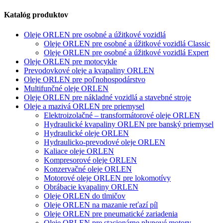
Katalóg produktov
Oleje ORLEN pre osobné a úžitkové vozidlá
Oleje ORLEN pre osobné a úžitkové vozidlá Classic
Oleje ORLEN pre osobné a úžitkové vozidlá Expert
Oleje ORLEN pre motocykle
Prevodovkové oleje a kvapaliny ORLEN
Oleje ORLEN pre poľnohospodárstvo
Multifunčné oleje ORLEN
Oleje ORLEN pre nákladné vozidlá a stavebné stroje
Oleje a mazivá ORLEN pre priemysel
Elektroizolačné – transformátorové oleje ORLEN
Hydraulické kvapaliny ORLEN pre banský priemysel
Hydraulické oleje ORLEN
Hydraulicko-prevodové oleje ORLEN
Kaliace oleje ORLEN
Kompresorové oleje ORLEN
Konzervačné oleje ORLEN
Motorové oleje ORLEN pre lokomotívy
Obrábacie kvapaliny ORLEN
Oleje ORLEN do tlmičov
Oleje ORLEN na mazanie reťazí píl
Oleje ORLEN pre pneumatické zariadenia
Oleje ORLEN pre stacionárne plynové motory