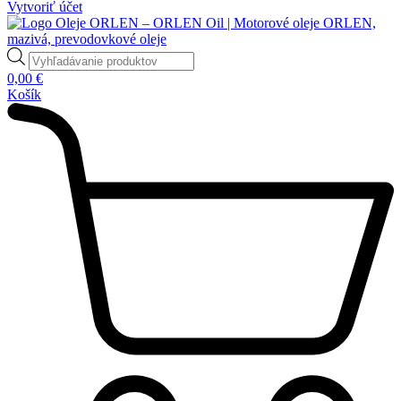
Vytvoriť účet
Products
search
0,00
€
Košík