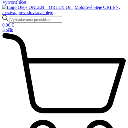
Vytvoriť účet
Products
search
0,00
€
Košík