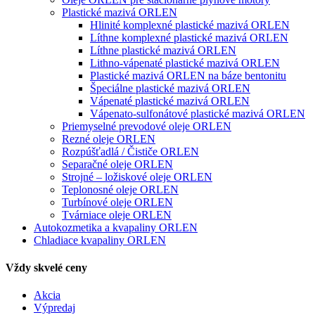
Plastické mazivá ORLEN
Hlinité komplexné plastické mazivá ORLEN
Líthne komplexné plastické mazivá ORLEN
Líthne plastické mazivá ORLEN
Lithno-vápenaté plastické mazivá ORLEN
Plastické mazivá ORLEN na báze bentonitu
Špeciálne plastické mazivá ORLEN
Vápenaté plastické mazivá ORLEN
Vápenato-sulfonátové plastické mazivá ORLEN
Priemyselné prevodové oleje ORLEN
Rezné oleje ORLEN
Rozpúšťadlá / Čističe ORLEN
Separačné oleje ORLEN
Strojné – ložiskové oleje ORLEN
Teplonosné oleje ORLEN
Turbínové oleje ORLEN
Tvárniace oleje ORLEN
Autokozmetika a kvapaliny ORLEN
Chladiace kvapaliny ORLEN
Vždy skvelé ceny
Akcia
Výpredaj