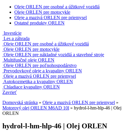
Oleje ORLEN pre osobné a úžitkové vozidlá
Oleje ORLEN pre motocykle
Oleje a mazivá ORLEN pre priemysel
Ostatné produkty ORLEN
Investície
Les a záhrada
Oleje ORLEN pre osobné a úžitkové vozidlá
Oleje ORLEN pre motocykle
Oleje ORLEN pre nákladné vozidlá a stavebné stroje
Multifunčné oleje ORLEN
Oleje ORLEN pre poľnohospodárstvo
Prevodovkové oleje a kvapaliny ORLEN
Oleje a mazivá ORLEN pre priemysel
Autokozmetika a kvapaliny ORLEN
Chladiace kvapaliny ORLEN
Zavrieť
Domovská stránka
»
Oleje a mazivá ORLEN pre priemysel
»
Motorový olej ORLEN M6AD 10l
»
hydrol-l-hm-hlp-46 | Olej
ORLEN
hydrol-l-hm-hlp-46 | Olej ORLEN