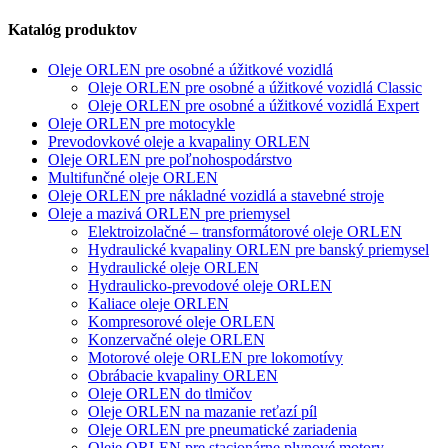
Katalóg produktov
Oleje ORLEN pre osobné a úžitkové vozidlá
Oleje ORLEN pre osobné a úžitkové vozidlá Classic
Oleje ORLEN pre osobné a úžitkové vozidlá Expert
Oleje ORLEN pre motocykle
Prevodovkové oleje a kvapaliny ORLEN
Oleje ORLEN pre poľnohospodárstvo
Multifunčné oleje ORLEN
Oleje ORLEN pre nákladné vozidlá a stavebné stroje
Oleje a mazivá ORLEN pre priemysel
Elektroizolačné – transformátorové oleje ORLEN
Hydraulické kvapaliny ORLEN pre banský priemysel
Hydraulické oleje ORLEN
Hydraulicko-prevodové oleje ORLEN
Kaliace oleje ORLEN
Kompresorové oleje ORLEN
Konzervačné oleje ORLEN
Motorové oleje ORLEN pre lokomotívy
Obrábacie kvapaliny ORLEN
Oleje ORLEN do tlmičov
Oleje ORLEN na mazanie reťazí píl
Oleje ORLEN pre pneumatické zariadenia
Oleje ORLEN pre stacionárne plynové motory