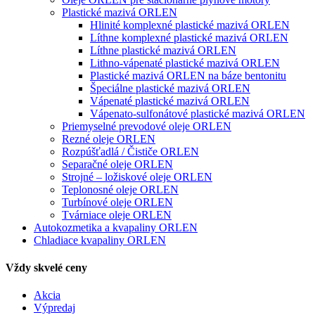
Plastické mazivá ORLEN
Hlinité komplexné plastické mazivá ORLEN
Líthne komplexné plastické mazivá ORLEN
Líthne plastické mazivá ORLEN
Lithno-vápenaté plastické mazivá ORLEN
Plastické mazivá ORLEN na báze bentonitu
Špeciálne plastické mazivá ORLEN
Vápenaté plastické mazivá ORLEN
Vápenato-sulfonátové plastické mazivá ORLEN
Priemyselné prevodové oleje ORLEN
Rezné oleje ORLEN
Rozpúšťadlá / Čističe ORLEN
Separačné oleje ORLEN
Strojné – ložiskové oleje ORLEN
Teplonosné oleje ORLEN
Turbínové oleje ORLEN
Tvárniace oleje ORLEN
Autokozmetika a kvapaliny ORLEN
Chladiace kvapaliny ORLEN
Vždy skvelé ceny
Akcia
Výpredaj