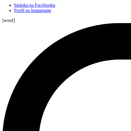
Stránka na Facebooku
Profil na Instagrame
[woof]