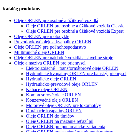
Katalóg produktov
Oleje ORLEN pre osobné a úžitkové vozidlá
Oleje ORLEN pre osobné a úžitkové vozidlá Classic
Oleje ORLEN pre osobné a úžitkové vozidlá Expert
Oleje ORLEN pre motocykle
Prevodovkové oleje a kvapaliny ORLEN
Oleje ORLEN pre poľnohospodárstvo
Multifunčné oleje ORLEN
Oleje ORLEN pre nákladné vozidlá a stavebné stroje
Oleje a mazivá ORLEN pre priemysel
Elektroizolačné – transformátorové oleje ORLEN
Hydraulické kvapaliny ORLEN pre banský priemysel
Hydraulické oleje ORLEN
Hydraulicko-prevodové oleje ORLEN
Kaliace oleje ORLEN
Kompresorové oleje ORLEN
Konzervačné oleje ORLEN
Motorové oleje ORLEN pre lokomotívy
Obrábacie kvapaliny ORLEN
Oleje ORLEN do tlmičov
Oleje ORLEN na mazanie reťazí píl
Oleje ORLEN pre pneumatické zariadenia
Oleje ORLEN pre stacionárne plynové motory