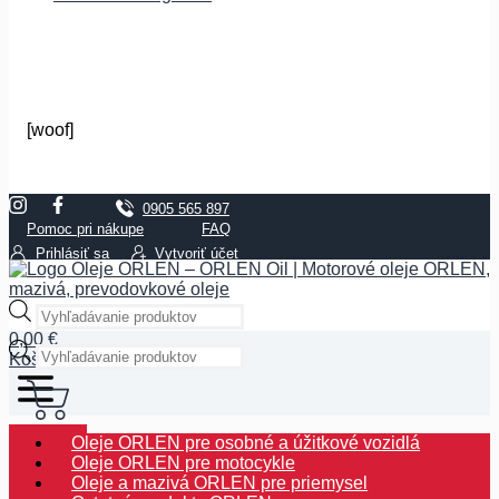
[woof]
0905 565 897
Pomoc pri nákupe
FAQ
Prihlásiť sa
Vytvoriť účet
Products
search
0,00
€
Products
Košík
search
Pokladňa
Oleje ORLEN pre osobné a úžitkové vozidlá
Oleje ORLEN pre motocykle
Oleje a mazivá ORLEN pre priemysel