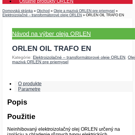
Ostatné produkty ORLEN
Domovská stránka
»
Obchod
»
Oleje a mazivá ORLEN pre priemysel
»
Elektroizolačné – transformátorové oleje ORLEN
»
ORLEN OIL TRAFO EN
Návod na výber oleja ORLEN
ORLEN OIL TRAFO EN
Kategórie:
Elektroizolačné – transformátorové oleje ORLEN
,
Ole
mazivá ORLEN pre priemysel
O produkte
Parametre
Popis
Použitie
Neinhibovaný elektroizolačný olej ORLEN určený na
izoláciu a chladenie rôznych typov elektrických