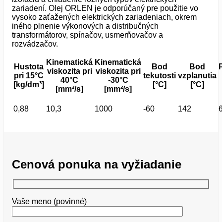
zariadení. Olej ORLEN je odporúčaný pre použitie vo
vysoko zaťažených elektrických zariadeniach, okrem
iného plnenie výkonových a distribučných
transformátorov, spínačov, usmerňovačov a
rozvádzačov.
Kinematická
Kinematická
Hustota
Bod
Bod
viskozita pri
viskozita pri
pri 15°C
tekutosti
vzplanutia
40°C
-30°C
[kg/dm³]
[°C]
[°C]
[mm²/s]
[mm²/s]
0,88
10,3
1000
-60
142
Cenová ponuka na vyžiadanie
Vaše meno (povinné)