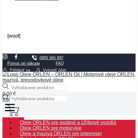
[woof]
0905 565 897
Pomoc pri nákupe
FAQ
Prihlásiť sa
Vytvoriť účet
Products
search
0,00
€
Products
Košík
search
Pokladňa
Oleje ORLEN pre osobné a úžitkové vozidlá
Oleje ORLEN pre motocykle
Oleje a mazivá ORLEN pre priemysel