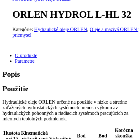
ORLEN HYDROL L-HL 32
Kategórie:
Hydraulické oleje ORLEN
,
Oleje a mazivá ORLEN 
priemysel
O produkte
Parametre
Popis
Použitie
Hydraulické oleje ORLEN určené na použitie v nízko a stredne
zaťažených hydrostatických systémoch prenosu výkonu av
hydraulických pohonných a riadiacich systémoch pracujúcich za
miernych teplotných podmienok.
Korózna
Hustota
Kinematická
Bod
Bod
skouška
pri 15
viskozita pri
Viskozitný