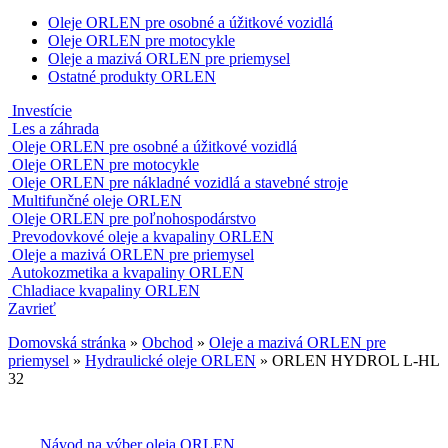
Oleje ORLEN pre osobné a úžitkové vozidlá
Oleje ORLEN pre motocykle
Oleje a mazivá ORLEN pre priemysel
Ostatné produkty ORLEN
Investície
Les a záhrada
Oleje ORLEN pre osobné a úžitkové vozidlá
Oleje ORLEN pre motocykle
Oleje ORLEN pre nákladné vozidlá a stavebné stroje
Multifunčné oleje ORLEN
Oleje ORLEN pre poľnohospodárstvo
Prevodovkové oleje a kvapaliny ORLEN
Oleje a mazivá ORLEN pre priemysel
Autokozmetika a kvapaliny ORLEN
Chladiace kvapaliny ORLEN
Zavrieť
Domovská stránka
»
Obchod
»
Oleje a mazivá ORLEN pre
priemysel
»
Hydraulické oleje ORLEN
»
ORLEN HYDROL L-HL
32
Návod na výber oleja ORLEN