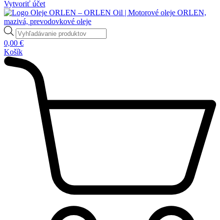
Vytvoriť účet
Products
search
0,00
€
Košík