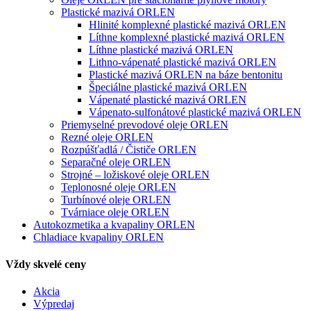
Plastické mazivá ORLEN
Hlinité komplexné plastické mazivá ORLEN
Líthne komplexné plastické mazivá ORLEN
Líthne plastické mazivá ORLEN
Lithno-vápenaté plastické mazivá ORLEN
Plastické mazivá ORLEN na báze bentonitu
Špeciálne plastické mazivá ORLEN
Vápenaté plastické mazivá ORLEN
Vápenato-sulfonátové plastické mazivá ORLEN
Priemyselné prevodové oleje ORLEN
Rezné oleje ORLEN
Rozpúšťadlá / Čističe ORLEN
Separačné oleje ORLEN
Strojné – ložiskové oleje ORLEN
Teplonosné oleje ORLEN
Turbínové oleje ORLEN
Tvárniace oleje ORLEN
Autokozmetika a kvapaliny ORLEN
Chladiace kvapaliny ORLEN
Vždy skvelé ceny
Akcia
Výpredaj