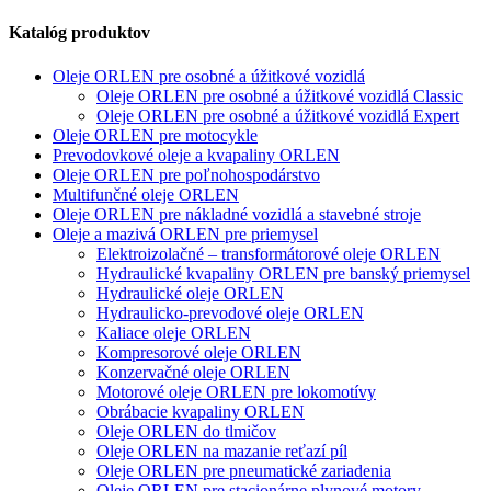
Katalóg produktov
Oleje ORLEN pre osobné a úžitkové vozidlá
Oleje ORLEN pre osobné a úžitkové vozidlá Classic
Oleje ORLEN pre osobné a úžitkové vozidlá Expert
Oleje ORLEN pre motocykle
Prevodovkové oleje a kvapaliny ORLEN
Oleje ORLEN pre poľnohospodárstvo
Multifunčné oleje ORLEN
Oleje ORLEN pre nákladné vozidlá a stavebné stroje
Oleje a mazivá ORLEN pre priemysel
Elektroizolačné – transformátorové oleje ORLEN
Hydraulické kvapaliny ORLEN pre banský priemysel
Hydraulické oleje ORLEN
Hydraulicko-prevodové oleje ORLEN
Kaliace oleje ORLEN
Kompresorové oleje ORLEN
Konzervačné oleje ORLEN
Motorové oleje ORLEN pre lokomotívy
Obrábacie kvapaliny ORLEN
Oleje ORLEN do tlmičov
Oleje ORLEN na mazanie reťazí píl
Oleje ORLEN pre pneumatické zariadenia
Oleje ORLEN pre stacionárne plynové motory