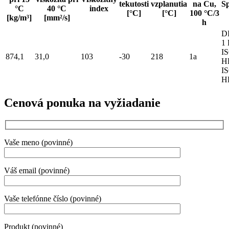
tekutosti
vzplanutia
na Cu,
Sp
°C
40 °C
index
[°C]
[°C]
100 °C/3
[kg/m³]
[mm²/s]
h
D
1
IS
874,1
31,0
103
-30
218
1a
H
I
H
Cenová ponuka na vyžiadanie
Vaše meno (povinné)
Váš email (povinné)
Vaše telefónne číslo (povinné)
Produkt (povinné)