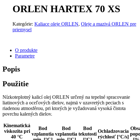
ORLEN HARTEX 70 XS
Kategórie:
Kaliace oleje ORLEN
,
Oleje a mazivá ORLEN pre
priemysel
O produkte
Parametre
Popis
Použitie
Nízkoteplotný kalicí olej ORLEN určený na tepelné spracovanie
liatinových a oceľových dielov, najmä v uzavretých peciach s
riadenou atmosférou, pri ktorých je vyžadovaná vysoká čistota
povrchu kalených dielov.
Kinematická
Bod
Bod
Bod
Obs
viskozita pri
Ochladzovacia
vzplanutia
vzplanutia
tekutosti
popo
40 °C
rýchlosť [°C/s]
min. [°C]
min. [°C]
[°C]
[%