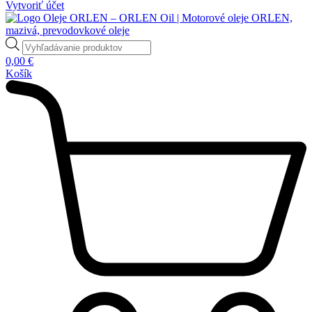
Vytvoriť účet
Products
search
0,00
€
Košík