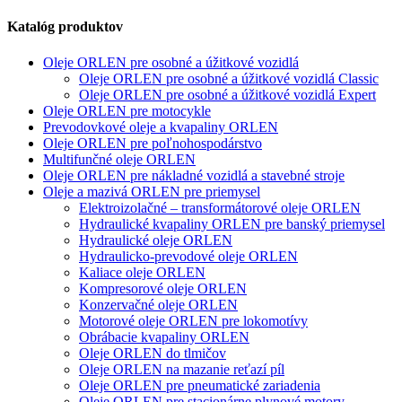
Katalóg produktov
Oleje ORLEN pre osobné a úžitkové vozidlá
Oleje ORLEN pre osobné a úžitkové vozidlá Classic
Oleje ORLEN pre osobné a úžitkové vozidlá Expert
Oleje ORLEN pre motocykle
Prevodovkové oleje a kvapaliny ORLEN
Oleje ORLEN pre poľnohospodárstvo
Multifunčné oleje ORLEN
Oleje ORLEN pre nákladné vozidlá a stavebné stroje
Oleje a mazivá ORLEN pre priemysel
Elektroizolačné – transformátorové oleje ORLEN
Hydraulické kvapaliny ORLEN pre banský priemysel
Hydraulické oleje ORLEN
Hydraulicko-prevodové oleje ORLEN
Kaliace oleje ORLEN
Kompresorové oleje ORLEN
Konzervačné oleje ORLEN
Motorové oleje ORLEN pre lokomotívy
Obrábacie kvapaliny ORLEN
Oleje ORLEN do tlmičov
Oleje ORLEN na mazanie reťazí píl
Oleje ORLEN pre pneumatické zariadenia
Oleje ORLEN pre stacionárne plynové motory