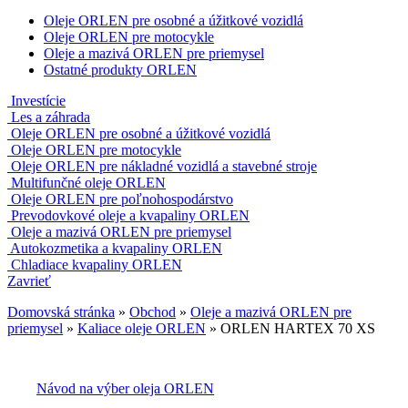
Oleje ORLEN pre osobné a úžitkové vozidlá
Oleje ORLEN pre motocykle
Oleje a mazivá ORLEN pre priemysel
Ostatné produkty ORLEN
Investície
Les a záhrada
Oleje ORLEN pre osobné a úžitkové vozidlá
Oleje ORLEN pre motocykle
Oleje ORLEN pre nákladné vozidlá a stavebné stroje
Multifunčné oleje ORLEN
Oleje ORLEN pre poľnohospodárstvo
Prevodovkové oleje a kvapaliny ORLEN
Oleje a mazivá ORLEN pre priemysel
Autokozmetika a kvapaliny ORLEN
Chladiace kvapaliny ORLEN
Zavrieť
Domovská stránka
»
Obchod
»
Oleje a mazivá ORLEN pre
priemysel
»
Kaliace oleje ORLEN
»
ORLEN HARTEX 70 XS
Návod na výber oleja ORLEN