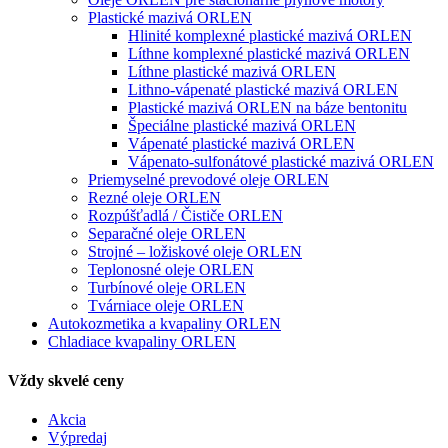
Plastické mazivá ORLEN
Hlinité komplexné plastické mazivá ORLEN
Líthne komplexné plastické mazivá ORLEN
Líthne plastické mazivá ORLEN
Lithno-vápenaté plastické mazivá ORLEN
Plastické mazivá ORLEN na báze bentonitu
Špeciálne plastické mazivá ORLEN
Vápenaté plastické mazivá ORLEN
Vápenato-sulfonátové plastické mazivá ORLEN
Priemyselné prevodové oleje ORLEN
Rezné oleje ORLEN
Rozpúšťadlá / Čističe ORLEN
Separačné oleje ORLEN
Strojné – ložiskové oleje ORLEN
Teplonosné oleje ORLEN
Turbínové oleje ORLEN
Tvárniace oleje ORLEN
Autokozmetika a kvapaliny ORLEN
Chladiace kvapaliny ORLEN
Vždy skvelé ceny
Akcia
Výpredaj