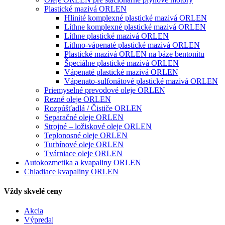
Plastické mazivá ORLEN
Hlinité komplexné plastické mazivá ORLEN
Líthne komplexné plastické mazivá ORLEN
Líthne plastické mazivá ORLEN
Lithno-vápenaté plastické mazivá ORLEN
Plastické mazivá ORLEN na báze bentonitu
Špeciálne plastické mazivá ORLEN
Vápenaté plastické mazivá ORLEN
Vápenato-sulfonátové plastické mazivá ORLEN
Priemyselné prevodové oleje ORLEN
Rezné oleje ORLEN
Rozpúšťadlá / Čističe ORLEN
Separačné oleje ORLEN
Strojné – ložiskové oleje ORLEN
Teplonosné oleje ORLEN
Turbínové oleje ORLEN
Tvárniace oleje ORLEN
Autokozmetika a kvapaliny ORLEN
Chladiace kvapaliny ORLEN
Vždy skvelé ceny
Akcia
Výpredaj