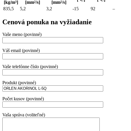
[kg/m³]
[mm²/s]
[mm²/s]
835,5
5,2
3,2
-15
92
–
Cenová ponuka na vyžiadanie
Vaše meno (povinné)
Váš email (povinné)
Vaše telefónne číslo (povinné)
Produkt (povinné)
Počet kusov (povinné)
Vaša správa (voliteľné)