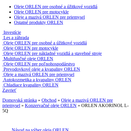
Oleje ORLEN pre osobné a úžitkové vozidlá
Oleje ORLEN pre motocykle
Oleje a mazivá ORLEN pre priemysel
Ostatné produkty ORLEN
Investície
Les a záhrada
Oleje ORLEN pre osobné a úžitkové vozidlá
Oleje ORLEN pre motocykle
Oleje ORLEN pre nákladné vozidlá a stavebné stroje
Multifunčné oleje ORLEN
Oleje ORLEN pre poľnohospodárstvo
Prevodovkové oleje a kvapaliny ORLEN
Oleje a mazivá ORLEN pre priemysel
Autokozmetika a kvapaliny ORLEN
Chladiace kvapaliny ORLEN
Zavrieť
Domovská stránka
»
Obchod
»
Oleje a mazivá ORLEN pre
priemysel
»
Konzervačné oleje ORLEN
»
ORLEN AKORINOL L-
5Q
Návod na výber oleja ORLEN