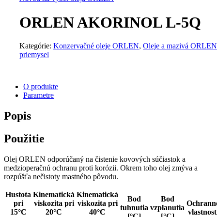
ORLEN AKORINOL L-5Q
Kategórie:
Konzervačné oleje ORLEN
,
Oleje a mazivá ORLEN
priemysel
O produkte
Parametre
Popis
Použitie
Olej ORLEN odporúčaný na čistenie kovových súčiastok a
medzioperačnú ochranu proti korózii. Okrem toho olej zmýva a
rozpúšťa nečistoty mastného pôvodu.
Hustota
Kinematická
Kinematická
Bod
Bod
pri
viskozita pri
viskozita pri
Ochrann
tuhnutia
vzplanutia
15°C
20°C
40°C
vlastnost
[°C]
[°C]