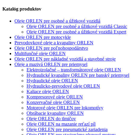
Katalóg produktov
Oleje ORLEN pre osobné a úžitkové vozidlá
Oleje ORLEN pre osobné a úžitkové vozidlá Classic
Oleje ORLEN pre osobné a úžitkové vozidlá Expert
Oleje ORLEN pre motocykle
Prevodovkové oleje a kvapaliny ORLEN
Oleje ORLEN pre poľnohospodárstvo
Multifunčné oleje ORLEN
Oleje ORLEN pre nákladné vozidlá a stavebné stroje
Oleje a mazivá ORLEN pre priemysel
Elektroizolačné – transformátorové oleje ORLEN
Hydraulické kvapaliny ORLEN pre banský priemysel
Hydraulické oleje ORLEN
Hydraulicko-prevodové oleje ORLEN
Kaliace oleje ORLEN
Kompresorové oleje ORLEN
Konzervačné oleje ORLEN
Motorové oleje ORLEN pre lokomotívy
Obrábacie kvapaliny ORLEN
Oleje ORLEN do tlmičov
Oleje ORLEN na mazanie reťazí píl
Oleje ORLEN pre pneumatické zariadenia
Oleje ORLEN pre stacionárne plynové motory