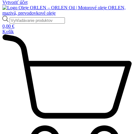
Vytvoriť účet
Products
search
0,00
€
Košík