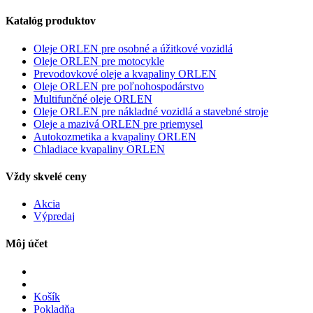
Katalóg produktov
Oleje ORLEN pre osobné a úžitkové vozidlá
Oleje ORLEN pre motocykle
Prevodovkové oleje a kvapaliny ORLEN
Oleje ORLEN pre poľnohospodárstvo
Multifunčné oleje ORLEN
Oleje ORLEN pre nákladné vozidlá a stavebné stroje
Oleje a mazivá ORLEN pre priemysel
Autokozmetika a kvapaliny ORLEN
Chladiace kvapaliny ORLEN
Vždy skvelé ceny
Akcia
Výpredaj
Môj účet
Košík
Pokladňa