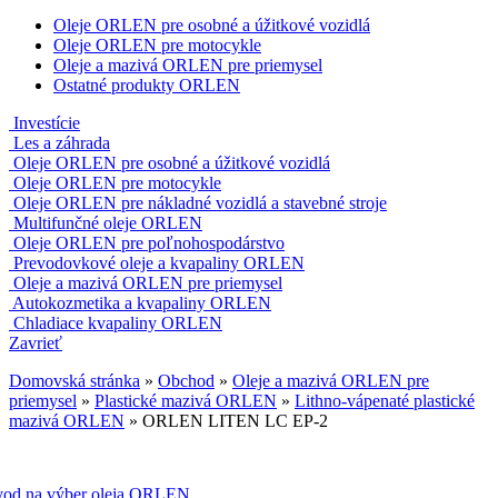
Oleje ORLEN pre osobné a úžitkové vozidlá
Oleje ORLEN pre motocykle
Oleje a mazivá ORLEN pre priemysel
Ostatné produkty ORLEN
Investície
Les a záhrada
Oleje ORLEN pre osobné a úžitkové vozidlá
Oleje ORLEN pre motocykle
Oleje ORLEN pre nákladné vozidlá a stavebné stroje
Multifunčné oleje ORLEN
Oleje ORLEN pre poľnohospodárstvo
Prevodovkové oleje a kvapaliny ORLEN
Oleje a mazivá ORLEN pre priemysel
Autokozmetika a kvapaliny ORLEN
Chladiace kvapaliny ORLEN
Zavrieť
Domovská stránka
»
Obchod
»
Oleje a mazivá ORLEN pre
priemysel
»
Plastické mazivá ORLEN
»
Lithno-vápenaté plastické
mazivá ORLEN
»
ORLEN LITEN LC EP-2
od na výber oleja ORLEN