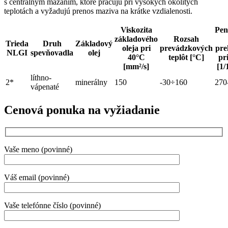
s centrálnym mazaním, ktoré pracujú pri vysokých okolitých
teplotách a vyžadujú prenos maziva na krátke vzdialenosti.
Viskozita
Pen
základového
Rozsah
Trieda
Druh
Základový
oleja pri
prevádzkových
pre
NLGI
spevňovadla
olej
40°C
teplôt [°C]
pr
[mm²/s]
[1
líthno-
2*
minerálny
150
-30÷160
270
vápenaté
Cenová ponuka na vyžiadanie
Vaše meno (povinné)
Váš email (povinné)
Vaše telefónne číslo (povinné)