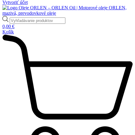
Vytvoriť účet
Products
search
0,00
€
Košík