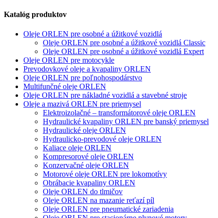
Katalóg produktov
Oleje ORLEN pre osobné a úžitkové vozidlá
Oleje ORLEN pre osobné a úžitkové vozidlá Classic
Oleje ORLEN pre osobné a úžitkové vozidlá Expert
Oleje ORLEN pre motocykle
Prevodovkové oleje a kvapaliny ORLEN
Oleje ORLEN pre poľnohospodárstvo
Multifunčné oleje ORLEN
Oleje ORLEN pre nákladné vozidlá a stavebné stroje
Oleje a mazivá ORLEN pre priemysel
Elektroizolačné – transformátorové oleje ORLEN
Hydraulické kvapaliny ORLEN pre banský priemysel
Hydraulické oleje ORLEN
Hydraulicko-prevodové oleje ORLEN
Kaliace oleje ORLEN
Kompresorové oleje ORLEN
Konzervačné oleje ORLEN
Motorové oleje ORLEN pre lokomotívy
Obrábacie kvapaliny ORLEN
Oleje ORLEN do tlmičov
Oleje ORLEN na mazanie reťazí píl
Oleje ORLEN pre pneumatické zariadenia
Oleje ORLEN pre stacionárne plynové motory