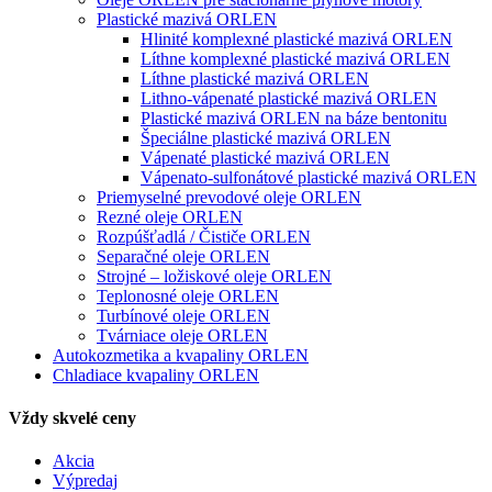
Plastické mazivá ORLEN
Hlinité komplexné plastické mazivá ORLEN
Líthne komplexné plastické mazivá ORLEN
Líthne plastické mazivá ORLEN
Lithno-vápenaté plastické mazivá ORLEN
Plastické mazivá ORLEN na báze bentonitu
Špeciálne plastické mazivá ORLEN
Vápenaté plastické mazivá ORLEN
Vápenato-sulfonátové plastické mazivá ORLEN
Priemyselné prevodové oleje ORLEN
Rezné oleje ORLEN
Rozpúšťadlá / Čističe ORLEN
Separačné oleje ORLEN
Strojné – ložiskové oleje ORLEN
Teplonosné oleje ORLEN
Turbínové oleje ORLEN
Tvárniace oleje ORLEN
Autokozmetika a kvapaliny ORLEN
Chladiace kvapaliny ORLEN
Vždy skvelé ceny
Akcia
Výpredaj