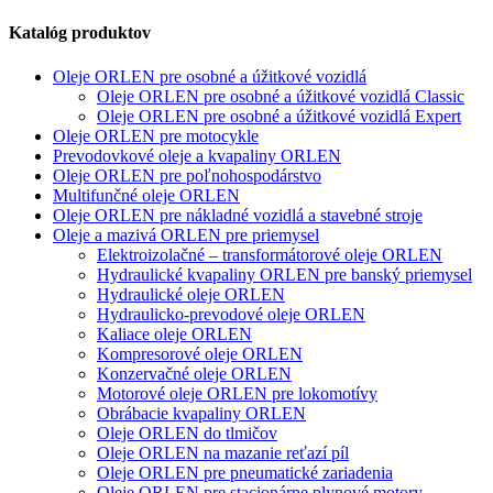
Katalóg produktov
Oleje ORLEN pre osobné a úžitkové vozidlá
Oleje ORLEN pre osobné a úžitkové vozidlá Classic
Oleje ORLEN pre osobné a úžitkové vozidlá Expert
Oleje ORLEN pre motocykle
Prevodovkové oleje a kvapaliny ORLEN
Oleje ORLEN pre poľnohospodárstvo
Multifunčné oleje ORLEN
Oleje ORLEN pre nákladné vozidlá a stavebné stroje
Oleje a mazivá ORLEN pre priemysel
Elektroizolačné – transformátorové oleje ORLEN
Hydraulické kvapaliny ORLEN pre banský priemysel
Hydraulické oleje ORLEN
Hydraulicko-prevodové oleje ORLEN
Kaliace oleje ORLEN
Kompresorové oleje ORLEN
Konzervačné oleje ORLEN
Motorové oleje ORLEN pre lokomotívy
Obrábacie kvapaliny ORLEN
Oleje ORLEN do tlmičov
Oleje ORLEN na mazanie reťazí píl
Oleje ORLEN pre pneumatické zariadenia
Oleje ORLEN pre stacionárne plynové motory