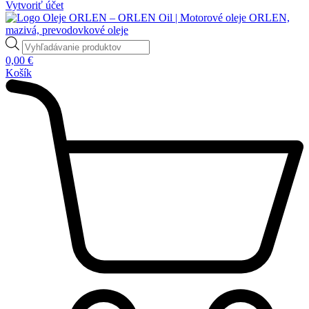
Vytvoriť účet
Products
search
0,00
€
Košík