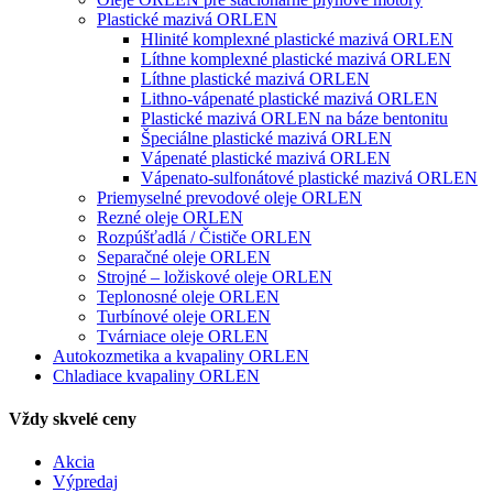
Plastické mazivá ORLEN
Hlinité komplexné plastické mazivá ORLEN
Líthne komplexné plastické mazivá ORLEN
Líthne plastické mazivá ORLEN
Lithno-vápenaté plastické mazivá ORLEN
Plastické mazivá ORLEN na báze bentonitu
Špeciálne plastické mazivá ORLEN
Vápenaté plastické mazivá ORLEN
Vápenato-sulfonátové plastické mazivá ORLEN
Priemyselné prevodové oleje ORLEN
Rezné oleje ORLEN
Rozpúšťadlá / Čističe ORLEN
Separačné oleje ORLEN
Strojné – ložiskové oleje ORLEN
Teplonosné oleje ORLEN
Turbínové oleje ORLEN
Tvárniace oleje ORLEN
Autokozmetika a kvapaliny ORLEN
Chladiace kvapaliny ORLEN
Vždy skvelé ceny
Akcia
Výpredaj