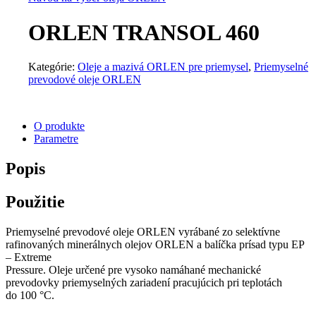
ORLEN TRANSOL 460
Kategórie:
Oleje a mazivá ORLEN pre priemysel
,
Priemyselné
prevodové oleje ORLEN
O produkte
Parametre
Popis
Použitie
Priemyselné prevodové oleje ORLEN vyrábané zo selektívne
rafinovaných minerálnych olejov ORLEN a balíčka prísad typu EP
– Extreme
Pressure. Oleje určené pre vysoko namáhané mechanické
prevodovky priemyselných zariadení pracujúcich pri teplotách
do 100 °C.