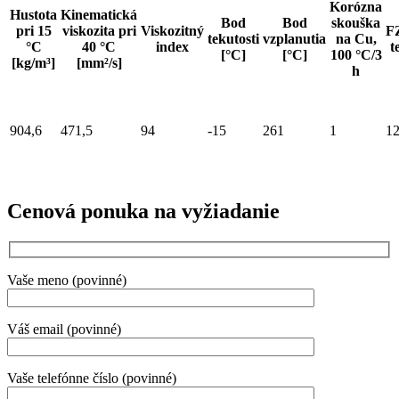
Korózna
Hustota
Kinematická
Bod
Bod
skouška
pri 15
viskozita pri
Viskozitný
F
tekutosti
vzplanutia
na Cu,
°C
40 °C
index
t
[°C]
[°C]
100 °C/3
[kg/m³]
[mm²/s]
h
904,6
471,5
94
-15
261
1
1
Cenová ponuka na vyžiadanie
Vaše meno (povinné)
Váš email (povinné)
Vaše telefónne číslo (povinné)