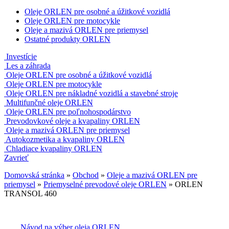
Oleje ORLEN pre osobné a úžitkové vozidlá
Oleje ORLEN pre motocykle
Oleje a mazivá ORLEN pre priemysel
Ostatné produkty ORLEN
Investície
Les a záhrada
Oleje ORLEN pre osobné a úžitkové vozidlá
Oleje ORLEN pre motocykle
Oleje ORLEN pre nákladné vozidlá a stavebné stroje
Multifunčné oleje ORLEN
Oleje ORLEN pre poľnohospodárstvo
Prevodovkové oleje a kvapaliny ORLEN
Oleje a mazivá ORLEN pre priemysel
Autokozmetika a kvapaliny ORLEN
Chladiace kvapaliny ORLEN
Zavrieť
Domovská stránka
»
Obchod
»
Oleje a mazivá ORLEN pre
priemysel
»
Priemyselné prevodové oleje ORLEN
»
ORLEN
TRANSOL 460
Návod na výber oleja ORLEN