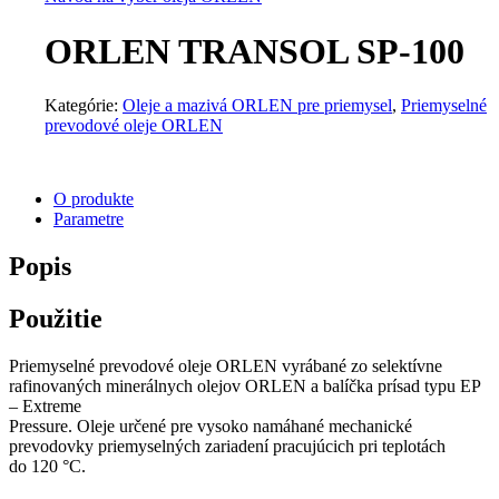
ORLEN TRANSOL SP-100
Kategórie:
Oleje a mazivá ORLEN pre priemysel
,
Priemyselné
prevodové oleje ORLEN
O produkte
Parametre
Popis
Použitie
Priemyselné prevodové oleje ORLEN vyrábané zo selektívne
rafinovaných minerálnych olejov ORLEN a balíčka prísad typu EP
– Extreme
Pressure. Oleje určené pre vysoko namáhané mechanické
prevodovky priemyselných zariadení pracujúcich pri teplotách
do 120 °C.