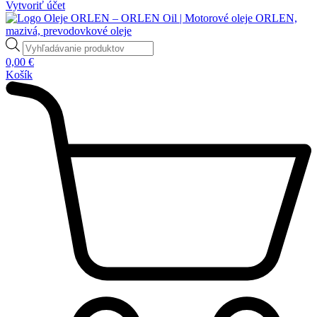
Vytvoriť účet
Products
search
0,00
€
Košík