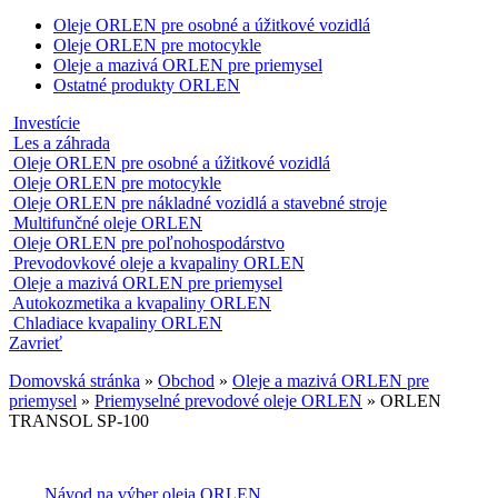
Oleje ORLEN pre osobné a úžitkové vozidlá
Oleje ORLEN pre motocykle
Oleje a mazivá ORLEN pre priemysel
Ostatné produkty ORLEN
Investície
Les a záhrada
Oleje ORLEN pre osobné a úžitkové vozidlá
Oleje ORLEN pre motocykle
Oleje ORLEN pre nákladné vozidlá a stavebné stroje
Multifunčné oleje ORLEN
Oleje ORLEN pre poľnohospodárstvo
Prevodovkové oleje a kvapaliny ORLEN
Oleje a mazivá ORLEN pre priemysel
Autokozmetika a kvapaliny ORLEN
Chladiace kvapaliny ORLEN
Zavrieť
Domovská stránka
»
Obchod
»
Oleje a mazivá ORLEN pre
priemysel
»
Priemyselné prevodové oleje ORLEN
»
ORLEN
TRANSOL SP-100
Návod na výber oleja ORLEN