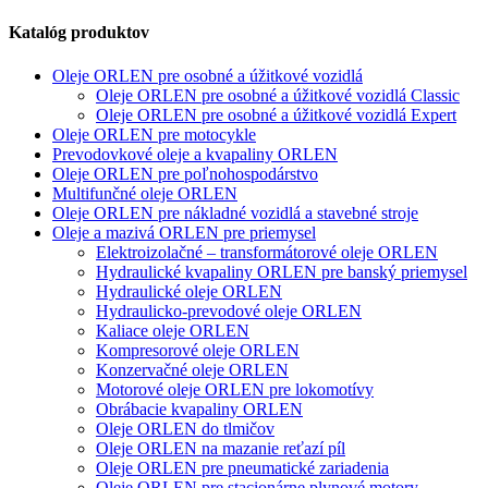
Katalóg produktov
Oleje ORLEN pre osobné a úžitkové vozidlá
Oleje ORLEN pre osobné a úžitkové vozidlá Classic
Oleje ORLEN pre osobné a úžitkové vozidlá Expert
Oleje ORLEN pre motocykle
Prevodovkové oleje a kvapaliny ORLEN
Oleje ORLEN pre poľnohospodárstvo
Multifunčné oleje ORLEN
Oleje ORLEN pre nákladné vozidlá a stavebné stroje
Oleje a mazivá ORLEN pre priemysel
Elektroizolačné – transformátorové oleje ORLEN
Hydraulické kvapaliny ORLEN pre banský priemysel
Hydraulické oleje ORLEN
Hydraulicko-prevodové oleje ORLEN
Kaliace oleje ORLEN
Kompresorové oleje ORLEN
Konzervačné oleje ORLEN
Motorové oleje ORLEN pre lokomotívy
Obrábacie kvapaliny ORLEN
Oleje ORLEN do tlmičov
Oleje ORLEN na mazanie reťazí píl
Oleje ORLEN pre pneumatické zariadenia
Oleje ORLEN pre stacionárne plynové motory