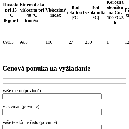
Korózna
Hustota
Kinematická
Bod
Bod
skouška
pri 15
viskozita pri
Viskozitný
F
tekutosti
vzplanutia
na Cu,
°C
40 °C
index
t
[°C]
[°C]
100 °C/3
[kg/m³]
[mm²/s]
h
890,3
99,8
100
-27
230
1
1
Cenová ponuka na vyžiadanie
Vaše meno (povinné)
Váš email (povinné)
Vaše telefónne číslo (povinné)