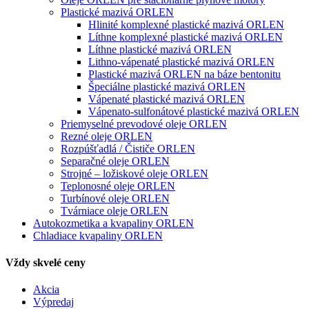
Plastické mazivá ORLEN
Hlinité komplexné plastické mazivá ORLEN
Líthne komplexné plastické mazivá ORLEN
Líthne plastické mazivá ORLEN
Lithno-vápenaté plastické mazivá ORLEN
Plastické mazivá ORLEN na báze bentonitu
Špeciálne plastické mazivá ORLEN
Vápenaté plastické mazivá ORLEN
Vápenato-sulfonátové plastické mazivá ORLEN
Priemyselné prevodové oleje ORLEN
Rezné oleje ORLEN
Rozpúšťadlá / Čističe ORLEN
Separačné oleje ORLEN
Strojné – ložiskové oleje ORLEN
Teplonosné oleje ORLEN
Turbínové oleje ORLEN
Tvárniace oleje ORLEN
Autokozmetika a kvapaliny ORLEN
Chladiace kvapaliny ORLEN
Vždy skvelé ceny
Akcia
Výpredaj