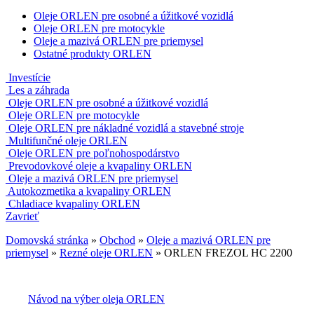
Oleje ORLEN pre osobné a úžitkové vozidlá
Oleje ORLEN pre motocykle
Oleje a mazivá ORLEN pre priemysel
Ostatné produkty ORLEN
Investície
Les a záhrada
Oleje ORLEN pre osobné a úžitkové vozidlá
Oleje ORLEN pre motocykle
Oleje ORLEN pre nákladné vozidlá a stavebné stroje
Multifunčné oleje ORLEN
Oleje ORLEN pre poľnohospodárstvo
Prevodovkové oleje a kvapaliny ORLEN
Oleje a mazivá ORLEN pre priemysel
Autokozmetika a kvapaliny ORLEN
Chladiace kvapaliny ORLEN
Zavrieť
Domovská stránka
»
Obchod
»
Oleje a mazivá ORLEN pre
priemysel
»
Rezné oleje ORLEN
»
ORLEN FREZOL HC 2200
Návod na výber oleja ORLEN