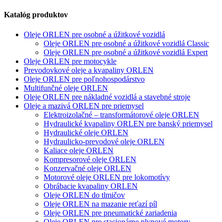
Katalóg produktov
Oleje ORLEN pre osobné a úžitkové vozidlá
Oleje ORLEN pre osobné a úžitkové vozidlá Classic
Oleje ORLEN pre osobné a úžitkové vozidlá Expert
Oleje ORLEN pre motocykle
Prevodovkové oleje a kvapaliny ORLEN
Oleje ORLEN pre poľnohospodárstvo
Multifunčné oleje ORLEN
Oleje ORLEN pre nákladné vozidlá a stavebné stroje
Oleje a mazivá ORLEN pre priemysel
Elektroizolačné – transformátorové oleje ORLEN
Hydraulické kvapaliny ORLEN pre banský priemysel
Hydraulické oleje ORLEN
Hydraulicko-prevodové oleje ORLEN
Kaliace oleje ORLEN
Kompresorové oleje ORLEN
Konzervačné oleje ORLEN
Motorové oleje ORLEN pre lokomotívy
Obrábacie kvapaliny ORLEN
Oleje ORLEN do tlmičov
Oleje ORLEN na mazanie reťazí píl
Oleje ORLEN pre pneumatické zariadenia
Oleje ORLEN pre stacionárne plynové motory