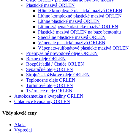
Plastické mazivá ORLEN
Hlinité komplexné plastické mazivá ORLEN
Líthne komplexné plastické mazivá ORLEN
Líthne plastické mazivá ORLEN
Lithno-vápenaté plastické mazivá ORLEN
Plastické mazivá ORLEN na báze bentonitu
Špeciálne plastické mazivá ORLEN
Vápenaté plastické mazivá ORLEN
Vápenato-sulfonátové plastické mazivá ORLEN
Priemyselné prevodové oleje ORLEN
Rezné oleje ORLEN
Rozpúšťadlá / Čističe ORLEN
Separačné oleje ORLEN
Strojné – ložiskové oleje ORLEN
Teplonosné oleje ORLEN
Turbínové oleje ORLEN
Tvárniace oleje ORLEN
Autokozmetika a kvapaliny ORLEN
Chladiace kvapaliny ORLEN
Vždy skvelé ceny
Akcia
Výpredaj