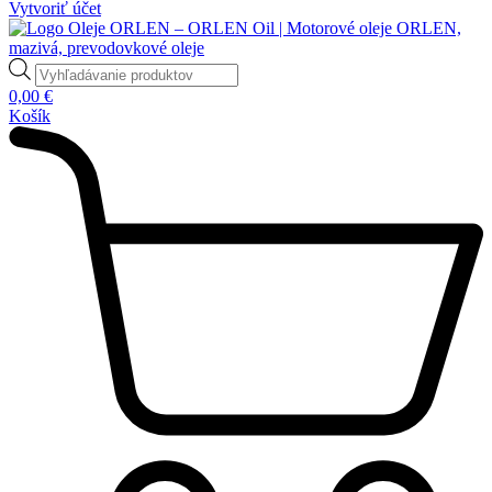
Vytvoriť účet
Products
search
0,00
€
Košík