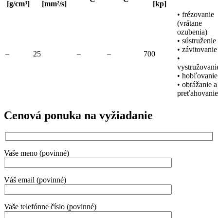
[g/cm³]
[mm²/s]
[kp]
• frézovanie
(vrátane
ozubenia)
• sústruženie
• závitovanie
–
25
–
–
700
•
vystružovani
• hobľovanie
• obrážanie a
preťahovanie
Cenová ponuka na vyžiadanie
Vaše meno (povinné)
Váš email (povinné)
Vaše telefónne číslo (povinné)