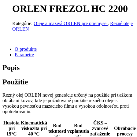
ORLEN FREZOL HC 2200
Kategórie:
Oleje a mazivá ORLEN pre priemysel
,
Rezné oleje
ORLEN
O produkte
Parametre
Popis
Použitie
Rezný olej ORLEN novej generácie určený na použitie pri ťažkom
obrábaní kovov, kde je požadované použitie rezného oleje s
vysokou pevnosťou mazacieho filmu a vysokou odolnosťou proti
opotrebovaniu.
Hustota
Kinematická
ČKS –
Bod
Bod
pri
viskozita pri
zvarové
Obrábacie
tekutosti
vzplanutia
15°C
40 °C
zaťaženie
procesy
°C
°C