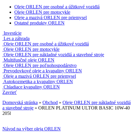
Oleje ORLEN pre osobné a úžitkové vozidlá
Oleje ORLEN pre motocykle
Oleje a mazivá ORLEN pre priemysel
Ostatné produkty ORLEN
Investície
Les a záhrada
Oleje ORLEN pre osobné a úžitkové vozidlá
Oleje ORLEN pre motocykle
Oleje ORLEN pre nákladné vozidlá a stavebné stroje
Multifunčné oleje ORLEN
Oleje ORLEN pre poľnohospodárstvo
Prevodovkové oleje a kvapaliny ORLEN
Oleje a mazivá ORLEN pre priemysel
Autokozmetika a kvapaliny ORLEN
Chladiace kvapaliny ORLEN
Zavrieť
Domovská stránka
»
Obchod
»
Oleje ORLEN pre nákladné vozidlá
a stavebné stroje
»
ORLEN PLATINUM ULTOR BASIC 10W-40
205l
Návod na výber oleja ORLEN