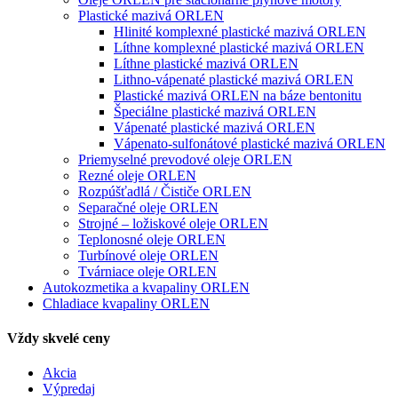
Plastické mazivá ORLEN
Hlinité komplexné plastické mazivá ORLEN
Líthne komplexné plastické mazivá ORLEN
Líthne plastické mazivá ORLEN
Lithno-vápenaté plastické mazivá ORLEN
Plastické mazivá ORLEN na báze bentonitu
Špeciálne plastické mazivá ORLEN
Vápenaté plastické mazivá ORLEN
Vápenato-sulfonátové plastické mazivá ORLEN
Priemyselné prevodové oleje ORLEN
Rezné oleje ORLEN
Rozpúšťadlá / Čističe ORLEN
Separačné oleje ORLEN
Strojné – ložiskové oleje ORLEN
Teplonosné oleje ORLEN
Turbínové oleje ORLEN
Tvárniace oleje ORLEN
Autokozmetika a kvapaliny ORLEN
Chladiace kvapaliny ORLEN
Vždy skvelé ceny
Akcia
Výpredaj