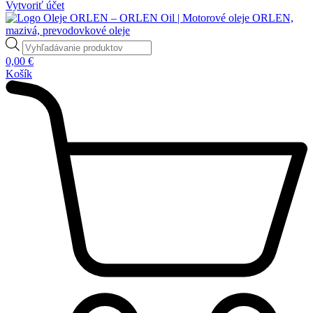
Vytvoriť účet
Products
search
0,00
€
Košík