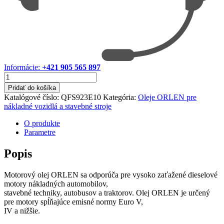
Informácie:
+421 905 565 897
množstvo
ORLEN
Pridať do košíka
PLATINUM
Katalógové číslo:
QFS923E10
Kategória:
Oleje ORLEN pre
ULTOR
nákladné vozidlá a stavebné stroje
BASIC
10W-
O produkte
40
Parametre
205l
Popis
Motorový olej ORLEN sa odporúča pre vysoko zaťažené dieselové
motory nákladných automobilov,
stavebné techniky, autobusov a traktorov. Olej ORLEN je určený
pre motory spĺňajúce emisné normy Euro V,
IV a nižšie.