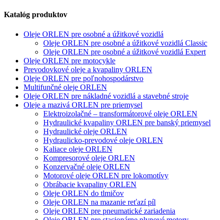
Katalóg produktov
Oleje ORLEN pre osobné a úžitkové vozidlá
Oleje ORLEN pre osobné a úžitkové vozidlá Classic
Oleje ORLEN pre osobné a úžitkové vozidlá Expert
Oleje ORLEN pre motocykle
Prevodovkové oleje a kvapaliny ORLEN
Oleje ORLEN pre poľnohospodárstvo
Multifunčné oleje ORLEN
Oleje ORLEN pre nákladné vozidlá a stavebné stroje
Oleje a mazivá ORLEN pre priemysel
Elektroizolačné – transformátorové oleje ORLEN
Hydraulické kvapaliny ORLEN pre banský priemysel
Hydraulické oleje ORLEN
Hydraulicko-prevodové oleje ORLEN
Kaliace oleje ORLEN
Kompresorové oleje ORLEN
Konzervačné oleje ORLEN
Motorové oleje ORLEN pre lokomotívy
Obrábacie kvapaliny ORLEN
Oleje ORLEN do tlmičov
Oleje ORLEN na mazanie reťazí píl
Oleje ORLEN pre pneumatické zariadenia
Oleje ORLEN pre stacionárne plynové motory