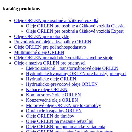
Katalóg produktov
Oleje ORLEN pre osobné a úžitkové vozidlá
Oleje ORLEN pre osobné a úžitkové vozidlá Classic
Oleje ORLEN pre osobné a úžitkové vozidlá Expert
Oleje ORLEN pre motocykle
Prevodovkové oleje a kvapaliny ORLEN
Oleje ORLEN pre poľnohospodárstvo
Multifunčné oleje ORLEN
Oleje ORLEN pre nákladné vozidlá a stavebné stroje
Oleje a mazivá ORLEN pre priemysel
Elektroizolačné – transformátorové oleje ORLEN
Hydraulické kvapaliny ORLEN pre banský priemysel
Hydraulické oleje ORLEN
Hydraulicko-prevodové oleje ORLEN
Kaliace oleje ORLEN
Kompresorové oleje ORLEN
Konzervačné oleje ORLEN
Motorové oleje ORLEN pre lokomotívy
Obrábacie kvapaliny ORLEN
Oleje ORLEN do tlmičov
Oleje ORLEN na mazanie reťazí píl
Oleje ORLEN pre pneumatické zariadenia
Oleje ORLEN pre stacionárne plynové motory