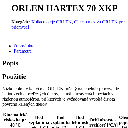
ORLEN HARTEX 70 XKP
Kategórie:
Kaliace oleje ORLEN
,
Oleje a mazivá ORLEN pre
priemysel
O produkte
Parametre
Popis
Použitie
Nízkoteplotný kalicí olej ORLEN určený na tepelné spracovanie
liatinových a oceľových dielov, najmä v uzavretých peciach s
riadenou atmosférou, pri ktorých je vyžadovaná vysoká čistota
povrchu kalených dielov.
Kinematická
Bod
Bod
Bod
Obs
viskozita pri
Ochladzovacia
vzplanutia
vzplanutia
tekutosti
popo
40 °C
rýchlosť [°C/s]
min. [°C]
min. [°C]
[°C]
[%