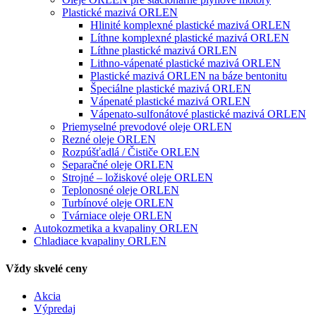
Plastické mazivá ORLEN
Hlinité komplexné plastické mazivá ORLEN
Líthne komplexné plastické mazivá ORLEN
Líthne plastické mazivá ORLEN
Lithno-vápenaté plastické mazivá ORLEN
Plastické mazivá ORLEN na báze bentonitu
Špeciálne plastické mazivá ORLEN
Vápenaté plastické mazivá ORLEN
Vápenato-sulfonátové plastické mazivá ORLEN
Priemyselné prevodové oleje ORLEN
Rezné oleje ORLEN
Rozpúšťadlá / Čističe ORLEN
Separačné oleje ORLEN
Strojné – ložiskové oleje ORLEN
Teplonosné oleje ORLEN
Turbínové oleje ORLEN
Tvárniace oleje ORLEN
Autokozmetika a kvapaliny ORLEN
Chladiace kvapaliny ORLEN
Vždy skvelé ceny
Akcia
Výpredaj