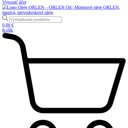
Vytvoriť účet
Products
search
0,00
€
Košík