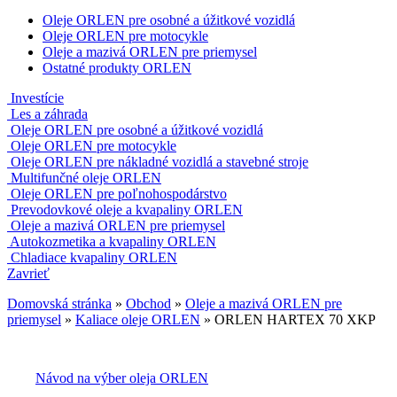
Oleje ORLEN pre osobné a úžitkové vozidlá
Oleje ORLEN pre motocykle
Oleje a mazivá ORLEN pre priemysel
Ostatné produkty ORLEN
Investície
Les a záhrada
Oleje ORLEN pre osobné a úžitkové vozidlá
Oleje ORLEN pre motocykle
Oleje ORLEN pre nákladné vozidlá a stavebné stroje
Multifunčné oleje ORLEN
Oleje ORLEN pre poľnohospodárstvo
Prevodovkové oleje a kvapaliny ORLEN
Oleje a mazivá ORLEN pre priemysel
Autokozmetika a kvapaliny ORLEN
Chladiace kvapaliny ORLEN
Zavrieť
Domovská stránka
»
Obchod
»
Oleje a mazivá ORLEN pre
priemysel
»
Kaliace oleje ORLEN
»
ORLEN HARTEX 70 XKP
Návod na výber oleja ORLEN